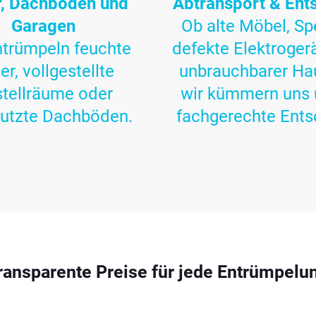
r, Dachböden und
Abtransport & Ent
Garagen
Ob alte Möbel, Sp
ntrümpeln feuchte
defekte Elektroger
er, vollgestellte
unbrauchbarer Ha
tellräume oder
wir kümmern uns 
utzte Dachböden.
fachgerechte Ents
ransparente Preise für jede Entrümpelu