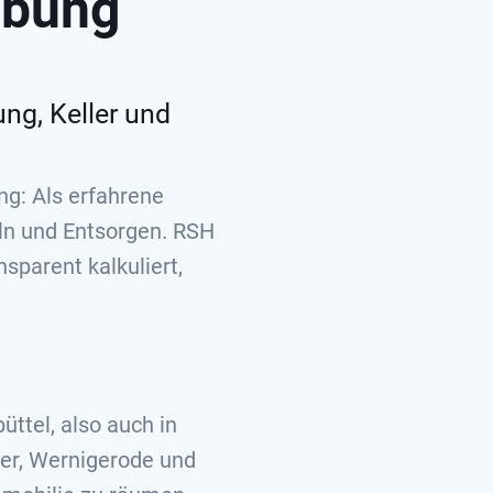
ebung
ng, Keller und
g: Als erfahrene
ln und Entsorgen. RSH
sparent kalkuliert,
ttel, also auch in
ter, Wernigerode und