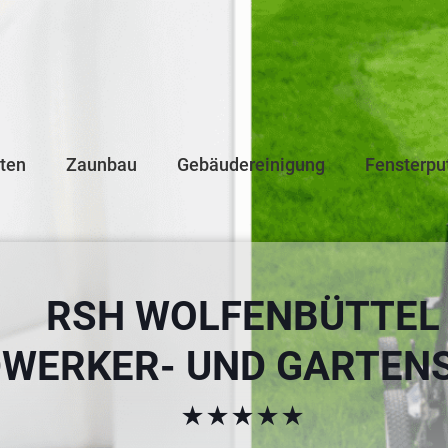
iten
Zaunbau
Gebäudereinigung
Fensterpu
RSH WOLFENBÜTTEL
WERKER- UND GARTENS
★★★★★