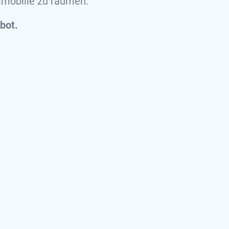
mmobilie zu räumen.
bot.