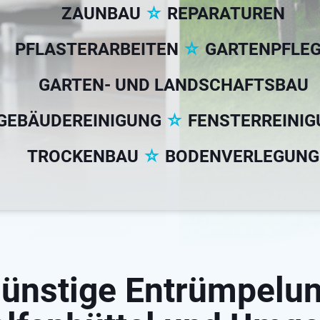
ZAUNBAU
☆
REPARATUREN
PFLASTERARBEITEN
☆
GARTENPFLE
GARTEN- UND LANDSCHAFTSBAU
GEBÄUDEREINIGUNG
☆
FENSTERREINI
TROCKENBAU
☆
BODENVERLEGUNG
ünstige Entrümpelu