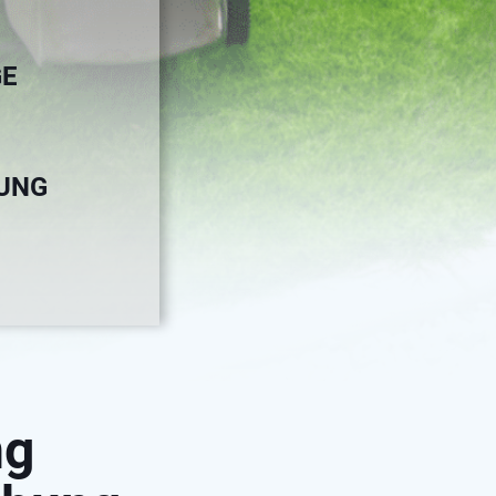
GE
GUNG
ng