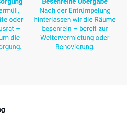
sorgung
Besenreine Übergabe
ermüll,
Nach der Entrümpelung
äte oder
hinterlassen wir die Räume
usrat –
besenrein – bereit zur
um die
Weitervermietung oder
orgung.
Renovierung.
ng