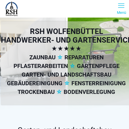
Menü
RSH WOLFENBÜTTEL
HANDWERKER- UND GARTENSERVIC
★★★★★
ZAUNBAU
☆
REPARATUREN
PFLASTERARBEITEN
☆
GARTENPFLEGE
GARTEN- UND LANDSCHAFTSBAU
GEBÄUDEREINIGUNG
☆
FENSTERREINIGUNG
TROCKENBAU
☆
BODENVERLEGUNG